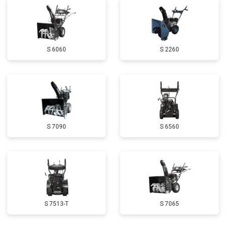
Замена маховика
от 3050 ₽
Заказать
Замена шины на колесном диске
от 2000 ₽
Заказать
S 6060
S 2260
Замена ремней
от 3100 ₽
Заказать
Натяжка тросов
от 2700 ₽
Заказать
Ремонт электропроводки
от 3150 ₽
Заказать
Полное ТО
от 4900 ₽
Заказать
S 7090
S 6560
Ремонт привода
от 3250 ₽
Заказать
Регулировка зазоров клапанов
от 2800 ₽
Заказать
Замена свечей зажигания
от 1820 ₽
Заказать
Демонтаж-монтаж двигателя
от 6400 ₽
Заказать
S 7513-T
S 7065
Ремонт сцепления
от 3800 ₽
Заказать