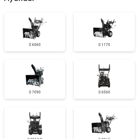
Замена катушки зажигания
от 3000 ₽
Заказать
Замена глушителя
от 3000 ₽
Заказать
Замена маховика
от 3050 ₽
Заказать
S 6060
S 1170
Замена шины на колесном диске
от 2000 ₽
Заказать
Замена ремней
от 3100 ₽
Заказать
Натяжка тросов
от 2700 ₽
Заказать
Ремонт электропроводки
от 3150 ₽
Заказать
S 7090
S 6560
Полное ТО
от 4900 ₽
Заказать
Ремонт привода
от 3250 ₽
Заказать
Регулировка зазоров клапанов
от 2800 ₽
Заказать
Замена свечей зажигания
от 1820 ₽
Заказать