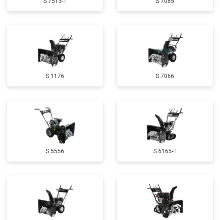
S 7513-T
S 7065
Демонтаж-монтаж двигателя
от 6400 ₽
Заказать
Ремонт сцепления
от 3800 ₽
Заказать
Установка комплекта прокладок
от 5500 ₽
Заказать
двигателя
Замена прокладки в области
от 2500 ₽
Заказать
S 1176
S 7066
двигателя и редуктора
Чистка топливной системы
от 3050 ₽
Заказать
Чистка бака
от 2750 ₽
Заказать
Чистка карбюратора
от 3780 ₽
Заказать
S 5556
S 6165-T
Замена/Pемонт шнека
от 2580 ₽
Заказать
Замена/Pемонт топливопровода
от 2900 ₽
Заказать
Ремонт топливных мембран
от 3500 ₽
Заказать
Замена/Pемонт стартера
от 3720 ₽
Заказать