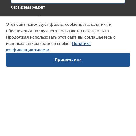
Сервисный ремонт
ВЫБЕРИ СВОЙ ГОРОД
Этот сайт использует файлы cookie для аналитики и
Замена прокладки в области двигателя и редуктора
обеспечения наилучшего пользовательского опыта.
снегоуборщика S 6561 Hyundai в
Краснодаре
Продолжая использовать этот сайт, вы соглашаетесь с
Замена прокладки в области двигателя и редуктора
использованием файлов cookie.
Политика
снегоуборщика S 6561 Hyundai в
Ростове-на-Дону
конфиденциальности
Замена прокладки в области двигателя и редуктора
снегоуборщика S 6561 Hyundai в
Нижнем Новгороде
Принять все
Замена прокладки в области двигателя и редуктора
снегоуборщика S 6561 Hyundai в
Новосибирске
Замена прокладки в области двигателя и редуктора
снегоуборщика S 6561 Hyundai в
Челябинске
Замена прокладки в области двигателя и редуктора
УСТРОЙСТВА
снегоуборщика S 6561 Hyundai в
Екатеринбурге
Замена прокладки в области двигателя и редуктора
Посудомоечная машина
снегоуборщика S 6561 Hyundai в
Казани
Стиральная машина
Замена прокладки в области двигателя и редуктора
Телевизор
снегоуборщика S 6561 Hyundai в
Уфе
Снегоуборщик
Замена прокладки в области двигателя и редуктора
Холодильник
снегоуборщика S 6561 Hyundai в
Воронеже
Робот-пылесос