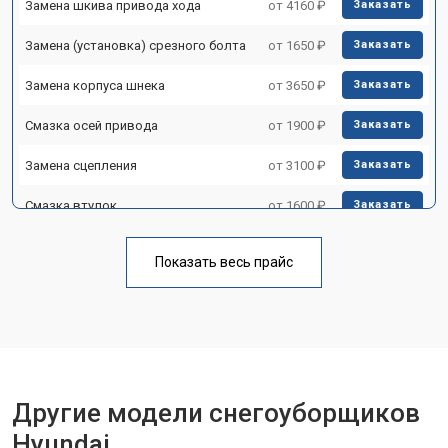
Замена шкива привода хода
от 4160 ₽
Заказать
Замена (установка) срезного болта
от 1650 ₽
Заказать
Замена корпуса шнека
от 3650 ₽
Заказать
Смазка осей привода
от 1900 ₽
Заказать
Замена сцепления
от 3100 ₽
Заказать
Смазка втулок
от 1600 ₽
Заказать
Замена подшипника колеса
от 1900 ₽
Заказать
Показать весь прайс
Замена кронштейна трансмиссии
от 3350 ₽
Заказать
Ремонт втулок колес
от 2500 ₽
Заказать
Ремонт фрикционного диска
от 3800 ₽
Заказать
Ремонт троса газа
от 2750 ₽
Другие модели снегоуборщиков
Заказать
Hyundai
Ремонт редуктора
от 4430 ₽
Заказать