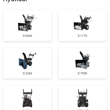
Замена катушки зажигания
от 3000 ₽
Заказать
Замена глушителя
от 3000 ₽
Заказать
Замена маховика
от 3050 ₽
Заказать
S 6060
S 1170
Замена ремней
от 3100 ₽
Заказать
Натяжка тросов
от 2700 ₽
Заказать
Ремонт электропроводки
от 3150 ₽
Заказать
Полное ТО
от 4900 ₽
Заказать
S 2260
S 7090
Ремонт привода
от 3250 ₽
Заказать
Регулировка зазоров клапанов
от 2800 ₽
Заказать
Замена свечей зажигания
от 1820 ₽
Заказать
Демонтаж-монтаж двигателя
от 6400 ₽
Заказать