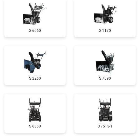
Замена глушителя
от 3000 ₽
Заказать
Замена маховика
от 3050 ₽
Заказать
S 6060
S 1170
Замена шины на колесном диске
от 2000 ₽
Заказать
Замена ремней
от 3100 ₽
Заказать
Натяжка тросов
от 2700 ₽
Заказать
Полное ТО
от 4900 ₽
Заказать
S 2260
S 7090
Ремонт привода
от 3250 ₽
Заказать
Регулировка зазоров клапанов
от 2800 ₽
Заказать
Замена свечей зажигания
от 1820 ₽
Заказать
Демонтаж-монтаж двигателя
от 6400 ₽
Заказать
S 6560
S 7513-T
Ремонт сцепления
от 3800 ₽
Заказать