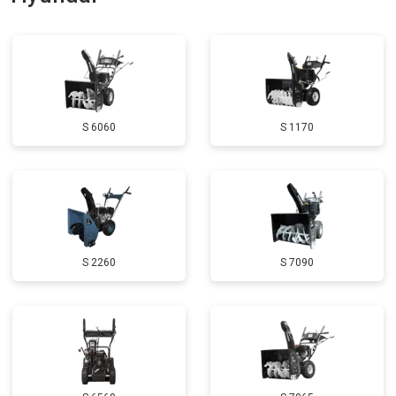
Замена катушки зажигания
от 3000 ₽
Заказать
Замена глушителя
от 3000 ₽
Заказать
Замена маховика
от 3050 ₽
Заказать
S 6060
S 1170
Замена шины на колесном диске
от 2000 ₽
Заказать
Замена ремней
от 3100 ₽
Заказать
Натяжка тросов
от 2700 ₽
Заказать
Ремонт электропроводки
от 3150 ₽
Заказать
S 2260
S 7090
Полное ТО
от 4900 ₽
Заказать
Ремонт привода
от 3250 ₽
Заказать
Регулировка зазоров клапанов
от 2800 ₽
Заказать
Замена свечей зажигания
от 1820 ₽
Заказать