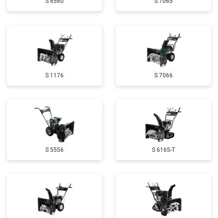
S 6560
S 7065
Демонтаж-монтаж двигателя
от 6400 ₽
Заказать
Ремонт сцепления
от 3800 ₽
Заказать
Установка комплекта прокладок
от 5500 ₽
Заказать
двигателя
Замена прокладки в области
от 2500 ₽
Заказать
S 1176
S 7066
двигателя и редуктора
Чистка топливной системы
от 3050 ₽
Заказать
Чистка бака
от 2750 ₽
Заказать
Чистка карбюратора
от 3780 ₽
Заказать
S 5556
S 6165-T
Замена/Pемонт шнека
от 2580 ₽
Заказать
Замена/Pемонт топливопровода
от 2900 ₽
Заказать
Ремонт топливных мембран
от 3500 ₽
Заказать
Замена/Pемонт стартера
от 3720 ₽
Заказать