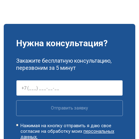
Замена блока управления
от 3600 ₽
Заказать
Замена заливного клапана
от 3250 ₽
Заказать
Замена заливного шланга
от 2150 ₽
Заказать
Нужна консультация?
Замена прессостата
от 3350 ₽
Заказать
Замена сливного насоса
от 3450 ₽
Заказать
Закажите бесплатную консультацию,
Замена сливного шланга
от 2100 ₽
Заказать
перезвоним за 5 минут
Замена циркуляционного насоса
от 3800 ₽
Заказать
Замена УБЛ
от 2100 ₽
Заказать
Замена приводного ремня
от 2550 ₽
Заказать
Отправить заявку
Нажимая на кнопку отправить я даю свое
согласие на обработку моих
персональных
данных.