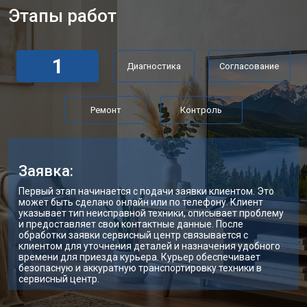
Этапы работ
Замена трансформаторов
от 4800 ₽
Заказать
подсветки
1
Диагностика
Согласование
Ремонт
Контроль
Заявка:
Первый этап начинается с подачи заявки клиентом. Это
может быть сделано онлайн или по телефону. Клиент
указывает тип неисправной техники, описывает проблему
и предоставляет свои контактные данные. После
обработки заявки сервисный центр связывается с
клиентом для уточнения деталей и назначения удобного
времени для приезда курьера. Курьер обеспечивает
безопасную и аккуратную транспортировку техники в
сервисный центр.